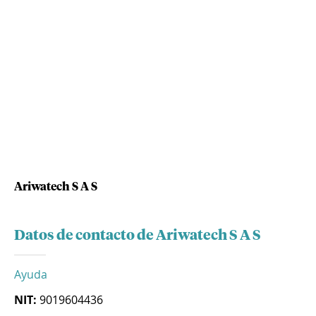
Ariwatech S A S
Datos de contacto de Ariwatech S A S
Ayuda
NIT:
9019604436