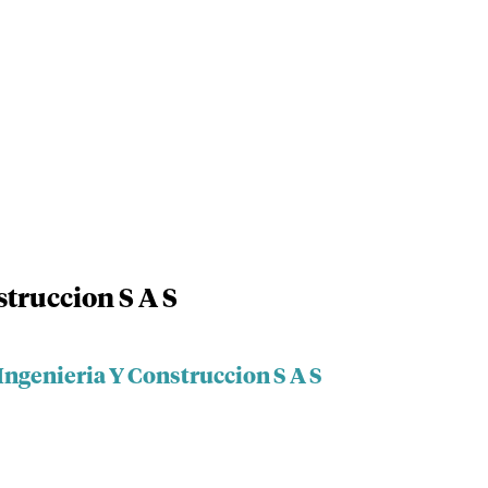
struccion S A S
Ingenieria Y Construccion S A S