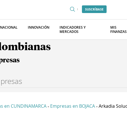
SUSCRÍBASE
RNACIONAL
INNOVACIÓN
INDICADORES Y
MIS
MERCADOS
FINANZAS
olombianas
presas
as en CUNDINAMARCA
Empresas en BOJACA
Arkadia Soluc
-
-