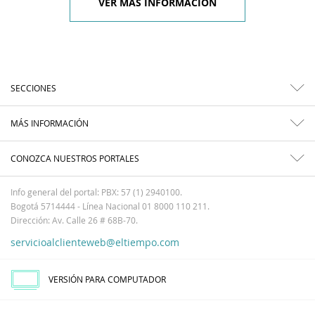
VER MÁS INFORMACIÓN
SECCIONES
MÁS INFORMACIÓN
CONOZCA NUESTROS PORTALES
Info general del portal: PBX: 57 (1) 2940100.
Bogotá 5714444 - Línea Nacional 01 8000 110 211.
Dirección: Av. Calle 26 # 68B-70.
servicioalclienteweb@eltiempo.com
VERSIÓN PARA COMPUTADOR