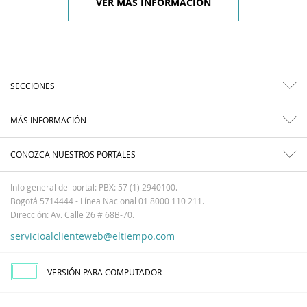
VER MÁS INFORMACIÓN
SECCIONES
MÁS INFORMACIÓN
CONOZCA NUESTROS PORTALES
Info general del portal: PBX: 57 (1) 2940100.
Bogotá 5714444 - Línea Nacional 01 8000 110 211.
Dirección: Av. Calle 26 # 68B-70.
servicioalclienteweb@eltiempo.com
VERSIÓN PARA COMPUTADOR