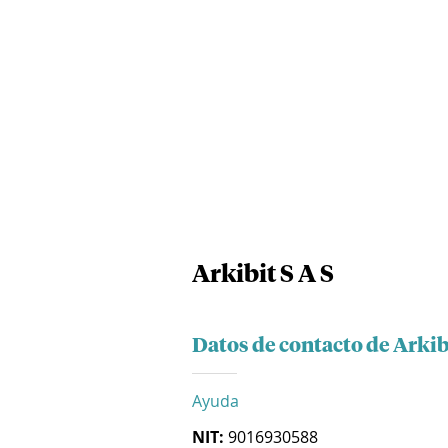
Arkibit S A S
Datos de contacto de Arkibi
Ayuda
NIT:
9016930588