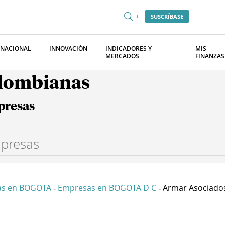
SUSCRÍBASE
RNACIONAL
INNOVACIÓN
INDICADORES Y
MIS
MERCADOS
FINANZAS
olombianas
presas
as en BOGOTA
Empresas en BOGOTA D C
Armar Asociados 
-
-