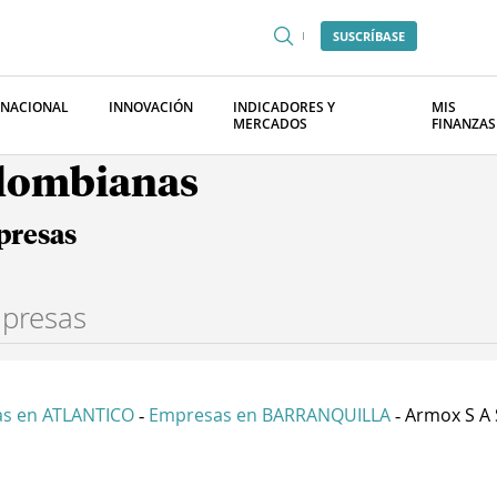
SUSCRÍBASE
RNACIONAL
INNOVACIÓN
INDICADORES Y
MIS
MERCADOS
FINANZAS
olombianas
presas
s en ATLANTICO
Empresas en BARRANQUILLA
Armox S A 
-
-