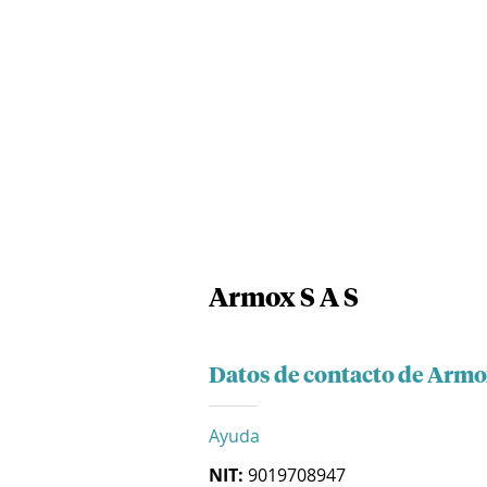
Armox S A S
Datos de contacto de Armox
Ayuda
NIT:
9019708947