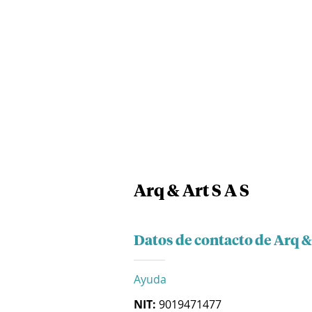
Arq & Art S A S
Datos de contacto de Arq & 
Ayuda
NIT:
9019471477