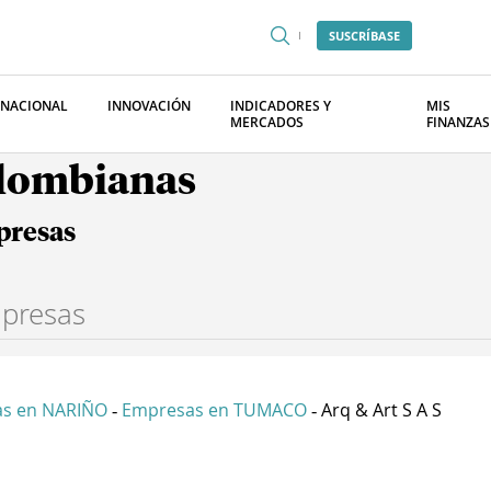
SUSCRÍBASE
RNACIONAL
INNOVACIÓN
INDICADORES Y
MIS
MERCADOS
FINANZAS
olombianas
presas
s en NARIÑO
Empresas en TUMACO
Arq & Art S A S
-
-