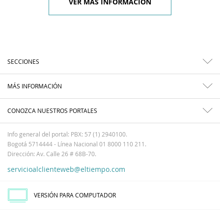
VER MÁS INFORMACIÓN
SECCIONES
MÁS INFORMACIÓN
CONOZCA NUESTROS PORTALES
Info general del portal: PBX: 57 (1) 2940100.
Bogotá 5714444 - Línea Nacional 01 8000 110 211.
Dirección: Av. Calle 26 # 68B-70.
servicioalclienteweb@eltiempo.com
VERSIÓN PARA COMPUTADOR