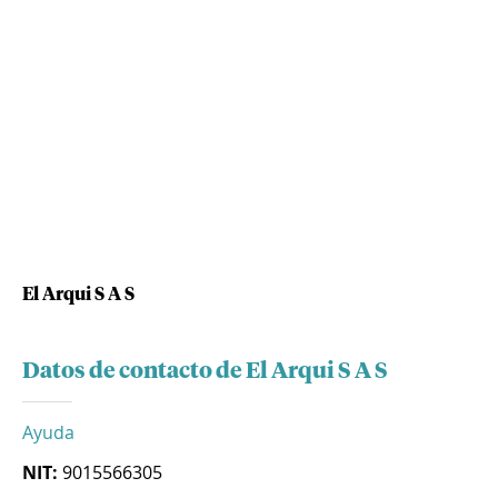
El Arqui S A S
Datos de contacto de El Arqui S A S
Ayuda
NIT:
9015566305