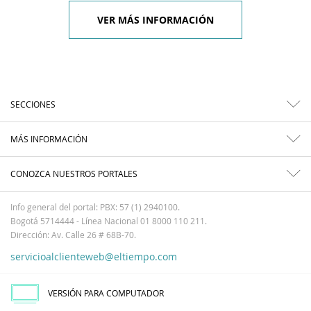
VER MÁS INFORMACIÓN
SECCIONES
MÁS INFORMACIÓN
CONOZCA NUESTROS PORTALES
Info general del portal: PBX: 57 (1) 2940100.
Bogotá 5714444 - Línea Nacional 01 8000 110 211.
Dirección: Av. Calle 26 # 68B-70.
servicioalclienteweb@eltiempo.com
VERSIÓN PARA COMPUTADOR