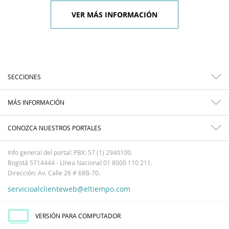
VER MÁS INFORMACIÓN
SECCIONES
MÁS INFORMACIÓN
CONOZCA NUESTROS PORTALES
Info general del portal: PBX: 57 (1) 2940100.
Bogotá 5714444 - Línea Nacional 01 8000 110 211.
Dirección: Av. Calle 26 # 68B-70.
servicioalclienteweb@eltiempo.com
VERSIÓN PARA COMPUTADOR