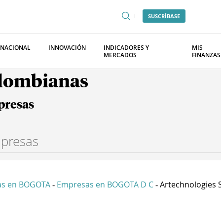
SUSCRÍBASE
RNACIONAL
INNOVACIÓN
INDICADORES Y
MIS
MERCADOS
FINANZAS
olombianas
presas
as en BOGOTA
Empresas en BOGOTA D C
Artechnologies 
-
-