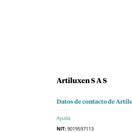
Artiluxen S A S
Datos de contacto de Artil
Ayuda
NIT:
9019597113