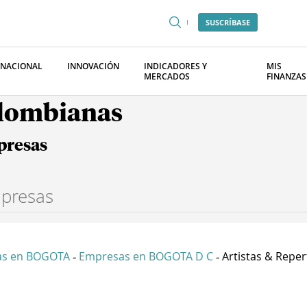
SUSCRÍBASE
RNACIONAL
INNOVACIÓN
INDICADORES Y
MIS
MERCADOS
FINANZAS
olombianas
presas
as en BOGOTA
Empresas en BOGOTA D C
Artistas & Repert
-
-