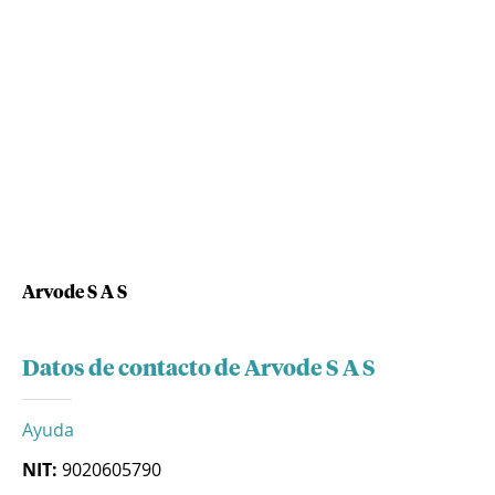
Arvode S A S
Datos de contacto de Arvode S A S
Ayuda
NIT:
9020605790