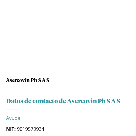
Asercovin Ph S A S
Datos de contacto de Asercovin Ph S A S
Ayuda
NIT:
9019579934