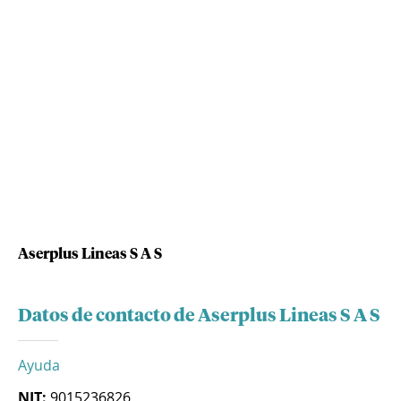
Aserplus Lineas S A S
Datos de contacto de Aserplus Lineas S A S
Ayuda
NIT:
9015236826