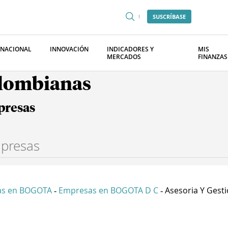
SUSCRÍBASE
RNACIONAL
INNOVACIÓN
INDICADORES Y
MIS
MERCADOS
FINANZAS
olombianas
presas
as en BOGOTA
Empresas en BOGOTA D C
Asesoria Y Gestio
-
-