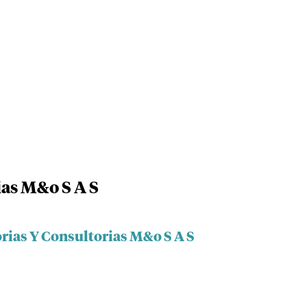
ias M&o S A S
rias Y Consultorias M&o S A S