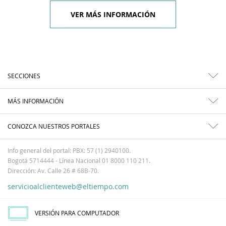
VER MÁS INFORMACIÓN
SECCIONES
MÁS INFORMACIÓN
CONOZCA NUESTROS PORTALES
Info general del portal: PBX: 57 (1) 2940100.
Bogotá 5714444 - Línea Nacional 01 8000 110 211.
Dirección: Av. Calle 26 # 68B-70.
servicioalclienteweb@eltiempo.com
VERSIÓN PARA COMPUTADOR