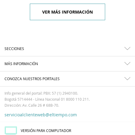
VER MÁS INFORMACIÓN
SECCIONES
MÁS INFORMACIÓN
CONOZCA NUESTROS PORTALES
Info general del portal: PBX: 57 (1) 2940100.
Bogotá 5714444 - Línea Nacional 01 8000 110 211.
Dirección: Av. Calle 26 # 68B-70.
servicioalclienteweb@eltiempo.com
VERSIÓN PARA COMPUTADOR