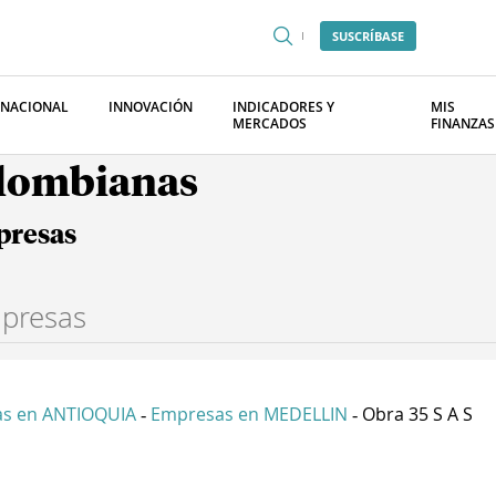
SUSCRÍBASE
RNACIONAL
INNOVACIÓN
INDICADORES Y
MIS
MERCADOS
FINANZAS
olombianas
presas
s en ANTIOQUIA
Empresas en MEDELLIN
Obra 35 S A S
-
-