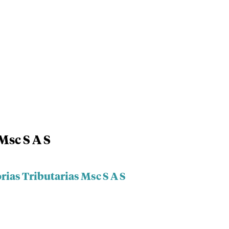
Msc S A S
rias Tributarias Msc S A S