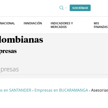
SUSCRÍBASE
RNACIONAL
INNOVACIÓN
INDICADORES Y
MIS
MERCADOS
FINANZAS
olombianas
presas
as en SANTANDER
Empresas en BUCARAMANGA
Asesorias 
-
-