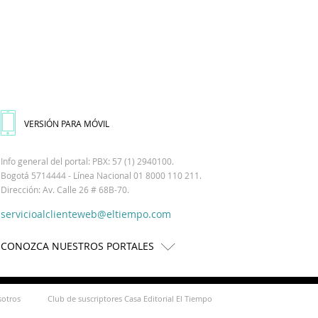
VERSIÓN PARA MÓVIL
Info general del portal: PBX: 57 (1) 2940100.
Bogotá 5714444 - Línea Nacional 01 8000 110 211.
Dirección: Av. Calle 26 # 68B-70.
servicioalclienteweb@eltiempo.com
CONOZCA NUESTROS PORTALES
sotros
Club de suscriptores Casa Editorial El Tiempo