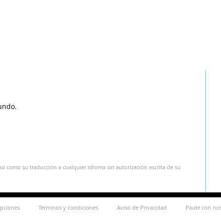
undo.
sí como su traducción a cualquier idioma sin autorización escrita de su
ipciones
Términos y condiciones
Aviso de Privacidad
Paute con no