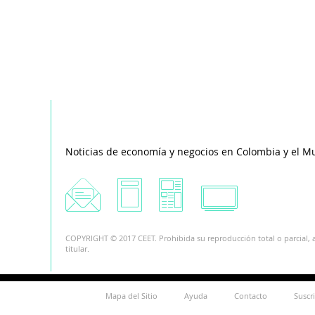
Noticias de economía y negocios en Colombia y el M
COPYRIGHT © 2017 CEET. Prohibida su reproducción total o parcial, a
titular.
Mapa del Sitio
Ayuda
Contacto
Suscr