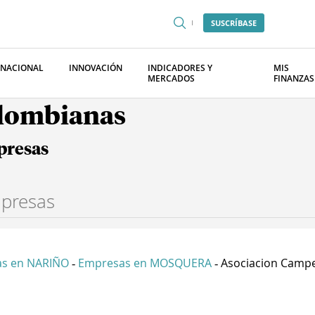
SUSCRÍBASE
RNACIONAL
INNOVACIÓN
INDICADORES Y
MIS
MERCADOS
FINANZAS
olombianas
presas
s en NARIÑO
Empresas en MOSQUERA
Asociacion Campes
-
-