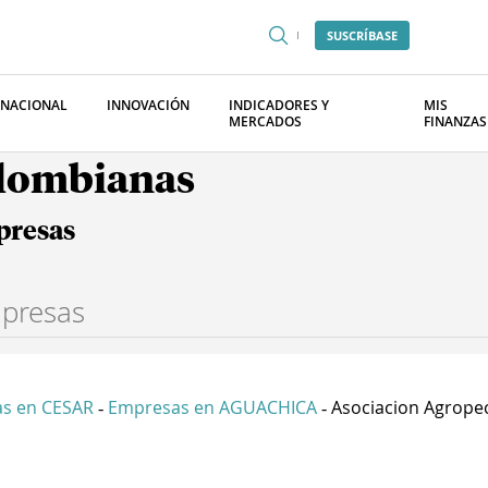
SUSCRÍBASE
RNACIONAL
INNOVACIÓN
INDICADORES Y
MIS
MERCADOS
FINANZAS
olombianas
presas
s en CESAR
Empresas en AGUACHICA
Asociacion Agropec
-
-