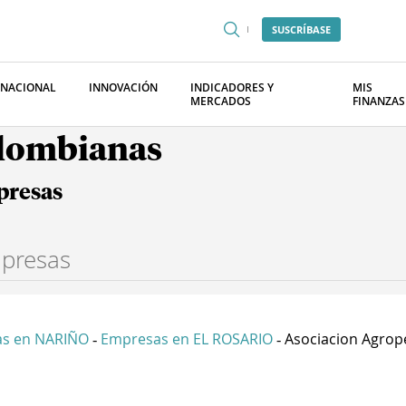
SUSCRÍBASE
RNACIONAL
INNOVACIÓN
INDICADORES Y
MIS
MERCADOS
FINANZAS
olombianas
presas
s en NARIÑO
Empresas en EL ROSARIO
Asociacion Agrope
-
-