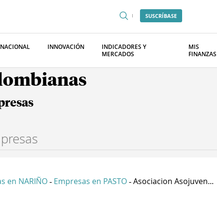
SUSCRÍBASE
RNACIONAL
INNOVACIÓN
INDICADORES Y
MIS
MERCADOS
FINANZAS
olombianas
presas
s en NARIÑO
Empresas en PASTO
Asociacion Asojuven...
-
-