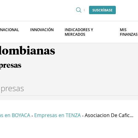
SUSCRÍBASE
RNACIONAL
INNOVACIÓN
INDICADORES Y
MIS
MERCADOS
FINANZAS
olombianas
presas
s en BOYACA
Empresas en TENZA
Asociacion De Cafic...
-
-