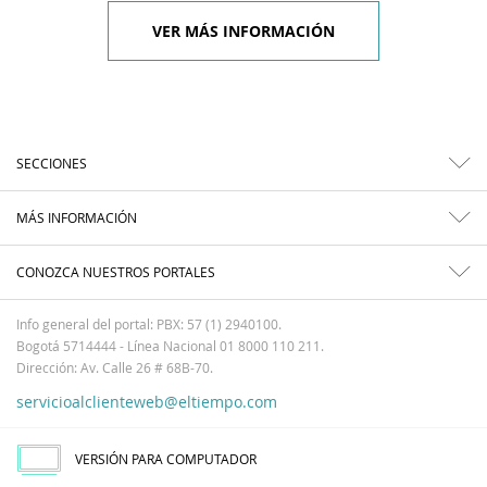
VER MÁS INFORMACIÓN
SECCIONES
MÁS INFORMACIÓN
CONOZCA NUESTROS PORTALES
Info general del portal: PBX: 57 (1) 2940100.
Bogotá 5714444 - Línea Nacional 01 8000 110 211.
Dirección: Av. Calle 26 # 68B-70.
servicioalclienteweb@eltiempo.com
VERSIÓN PARA COMPUTADOR