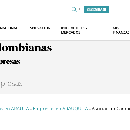
SUSCRÍBASE
RNACIONAL
INNOVACIÓN
INDICADORES Y
MIS
MERCADOS
FINANZAS
olombianas
presas
s en ARAUCA
Empresas en ARAUQUITA
Asociacion Campe
-
-