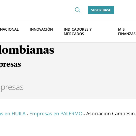
SUSCRÍBASE
RNACIONAL
INNOVACIÓN
INDICADORES Y
MIS
MERCADOS
FINANZAS
olombianas
presas
s en HUILA
Empresas en PALERMO
Asociacion Campesin.
-
-