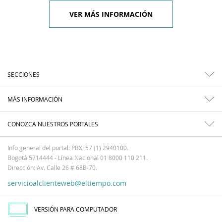
VER MÁS INFORMACIÓN
SECCIONES
MÁS INFORMACIÓN
CONOZCA NUESTROS PORTALES
Info general del portal: PBX: 57 (1) 2940100.
Bogotá 5714444 - Línea Nacional 01 8000 110 211.
Dirección: Av. Calle 26 # 68B-70.
servicioalclienteweb@eltiempo.com
VERSIÓN PARA COMPUTADOR