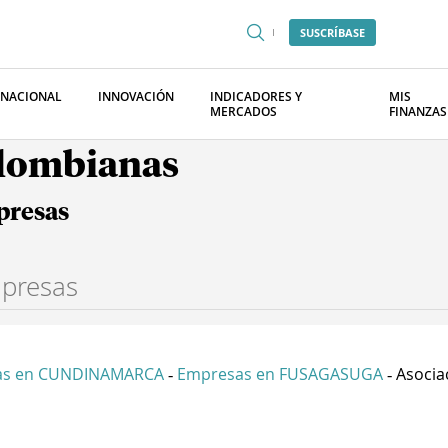
SUSCRÍBASE
RNACIONAL
INNOVACIÓN
INDICADORES Y
MIS
MERCADOS
FINANZAS
olombianas
presas
as en CUNDINAMARCA
Empresas en FUSAGASUGA
Asocia
-
-