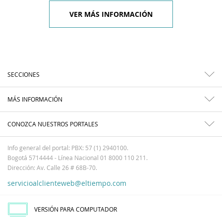
VER MÁS INFORMACIÓN
SECCIONES
MÁS INFORMACIÓN
CONOZCA NUESTROS PORTALES
Info general del portal: PBX: 57 (1) 2940100.
Bogotá 5714444 - Línea Nacional 01 8000 110 211.
Dirección: Av. Calle 26 # 68B-70.
servicioalclienteweb@eltiempo.com
VERSIÓN PARA COMPUTADOR