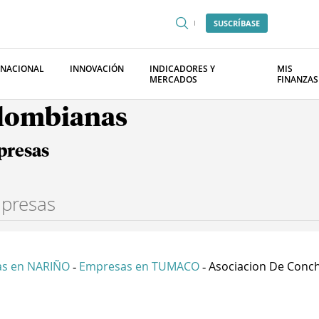
SUSCRÍBASE
RNACIONAL
INNOVACIÓN
INDICADORES Y
MIS
MERCADOS
FINANZAS
olombianas
presas
s en NARIÑO
Empresas en TUMACO
Asociacion De Conch.
-
-