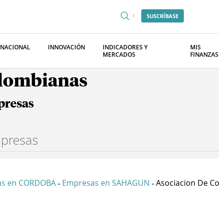
SUSCRÍBASE
RNACIONAL
INNOVACIÓN
INDICADORES Y
MIS
MERCADOS
FINANZAS
olombianas
presas
as en CORDOBA
Empresas en SAHAGUN
Asociacion De Co
-
-