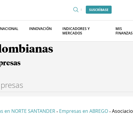
SUSCRÍBASE
RNACIONAL
INNOVACIÓN
INDICADORES Y
MIS
MERCADOS
FINANZAS
olombianas
presas
as en NORTE SANTANDER
Empresas en ABREGO
Asociacio
-
-