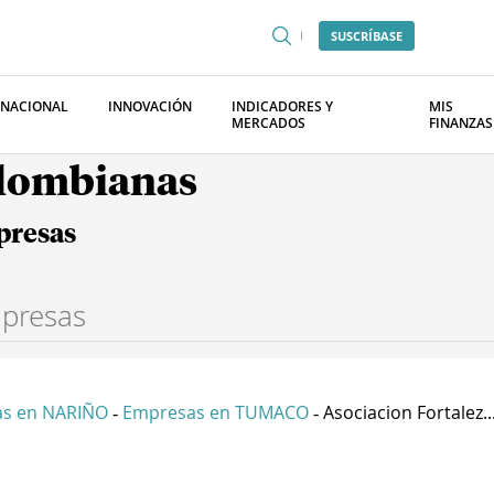
SUSCRÍBASE
RNACIONAL
INNOVACIÓN
INDICADORES Y
MIS
MERCADOS
FINANZAS
olombianas
presas
s en NARIÑO
Empresas en TUMACO
Asociacion Fortalez..
-
-