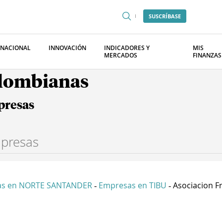
SUSCRÍBASE
RNACIONAL
INNOVACIÓN
INDICADORES Y
MIS
MERCADOS
FINANZAS
olombianas
presas
as en NORTE SANTANDER
Empresas en TIBU
Asociacion Fr
-
-