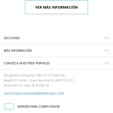
VER MÁS INFORMACIÓN
SECCIONES
MÁS INFORMACIÓN
CONOZCA NUESTROS PORTALES
Info general del portal: PBX: 57 (1) 2940100.
Bogotá 5714444 - Línea Nacional 01 8000 110 211.
Dirección: Av. Calle 26 # 68B-70.
servicioalclienteweb@eltiempo.com
VERSIÓN PARA COMPUTADOR