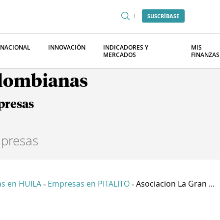
SUSCRÍBASE
RNACIONAL
INNOVACIÓN
INDICADORES Y
MIS
MERCADOS
FINANZAS
olombianas
presas
s en HUILA
Empresas en PITALITO
Asociacion La Gran ...
-
-