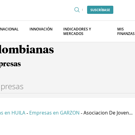
SUSCRÍBASE
RNACIONAL
INNOVACIÓN
INDICADORES Y
MIS
MERCADOS
FINANZAS
olombianas
presas
s en HUILA
Empresas en GARZON
Asociacion De Joven...
-
-