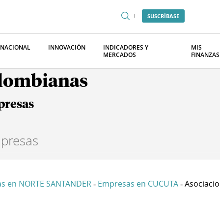
SUSCRÍBASE
RNACIONAL
INNOVACIÓN
INDICADORES Y
MIS
MERCADOS
FINANZAS
olombianas
presas
as en NORTE SANTANDER
Empresas en CUCUTA
Asociacio
-
-