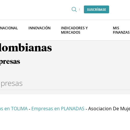
SUSCRÍBASE
RNACIONAL
INNOVACIÓN
INDICADORES Y
MIS
MERCADOS
FINANZAS
olombianas
presas
s en TOLIMA
Empresas en PLANADAS
Asociacion De Mujer
-
-