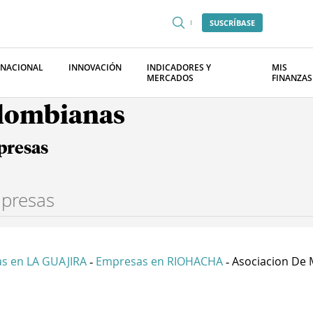
SUSCRÍBASE
RNACIONAL
INNOVACIÓN
INDICADORES Y
MIS
MERCADOS
FINANZAS
olombianas
presas
s en LA GUAJIRA
Empresas en RIOHACHA
Asociacion De M
-
-