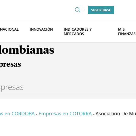
SUSCRÍBASE
RNACIONAL
INNOVACIÓN
INDICADORES Y
MIS
MERCADOS
FINANZAS
olombianas
presas
as en CORDOBA
Empresas en COTORRA
Asociacion De Muj
-
-