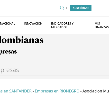
SUSCRÍBASE
RNACIONAL
INNOVACIÓN
INDICADORES Y
MIS
MERCADOS
FINANZAS
olombianas
presas
as en SANTANDER
Empresas en RIONEGRO
Asociacion Muj
-
-